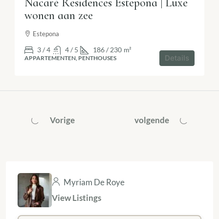
Nacaré Residences Estepona | Luxe
wonen aan zee
Estepona
3 / 4
4 / 5
186 / 230
m²
Details
APPARTEMENTEN, PENTHOUSES
Vorige
volgende
Myriam De Roye
View Listings