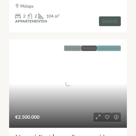
Málaga
2
2
104
m²
Details
APPARTEMENTEN
OFF-PLAN
TE KOOP
NEW LAUNCH!
€2.500.000