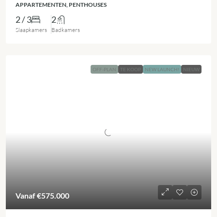
APPARTEMENTEN, PENTHOUSES
2 / 3
2
Slaapkamers
Badkamers
OFF-PLAN
TE KOOP
NEW LAUNCH!
NIEUW
Vanaf
€575.000