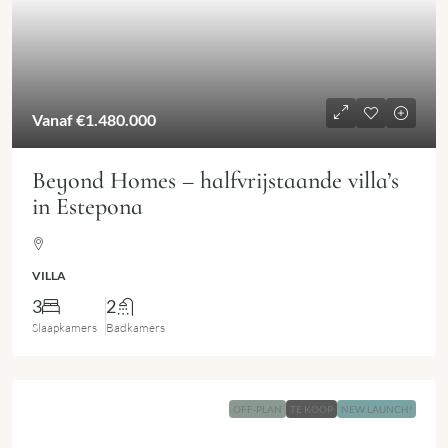
Vanaf
€1.480.000
Beyond Homes – halfvrijstaande villa’s
in Estepona
VILLA
3
2
Slaapkamers
Badkamers
OFF-PLAN
TE KOOP
NEW LAUNCH!