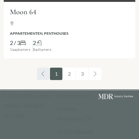
Moon 64
APPARTEMENTEN, PENTHOUSES
2 / 3
2
Slaapkamers
Badkamers
1
2
3
© 2026 MDR Luxury
Interallindus S.L.
Homes – All rights
Calle los
reserved
Almendros 255
29130 Alhaurín