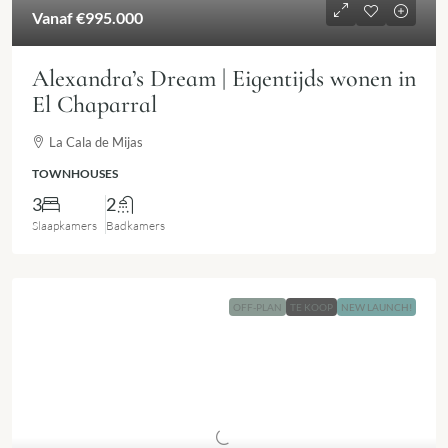
Vanaf
€995.000
Alexandra’s Dream | Eigentijds wonen in
El Chaparral
La Cala de Mijas
TOWNHOUSES
3
2
Slaapkamers
Badkamers
OFF-PLAN
TE KOOP
NEW LAUNCH!