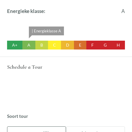
Energieke klasse:
A
| Energieklasse A
A+
A
B
C
D
E
F
G
H
Schedule a Tour
Soort tour