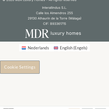
Interallindus S.L.
Calle los Almendros 255
29130 Alhaurín de la Torre (Málaga)
CIF: B93361715
Nederlands
English
(
Engels
)
Cookie Settings