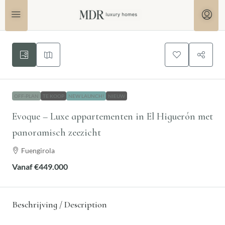
OFF-PLAN
TE KOOP
NEW LAUNCH!
NIEUW
Evoque – Luxe appartementen in El Higuerón met
panoramisch zeezicht
Fuengirola
Vanaf
€449.000
Beschrijving / Description