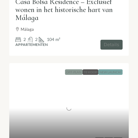
Casa Bolsa Residence – Exclusief
wonen in het historische hart van
Málaga
Málaga
2
2
104
m²
Details
APPARTEMENTEN
OFF-PLAN
TE KOOP
NEW LAUNCH!