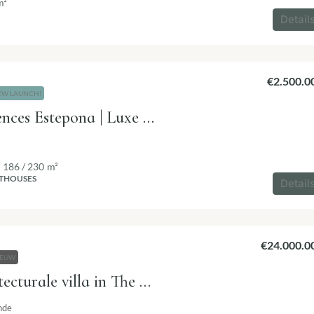
m²
Detail
€2.500.0
EW LAUNCH!
Nacaré Residences Estepona | Luxe wonen aan zee
186 / 230
m²
THOUSES
Detail
€24.000.0
IEUW
NARA | architecturale villa in The Seven Sotogrande
nde