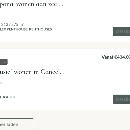
Tyrian in Estepona: wonen aan zee op het hoogste niveau
213 / 275
m²
LEX PENTHOUSE, PENTHOUSES
Detail
Vanaf
€434.0
IEUW
Adagio – Exclusief wonen in Cancelada aan de New Golden Mile
a
THOUSES
Detail
er laden