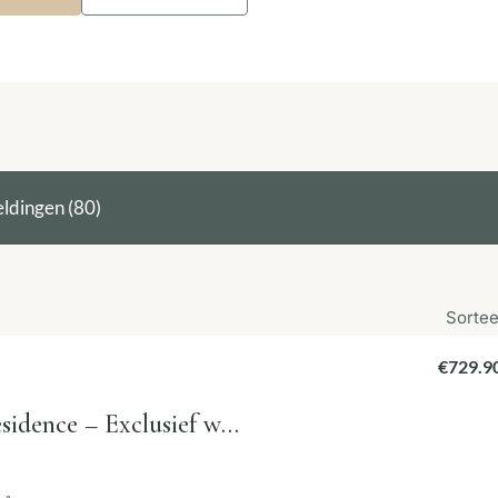
ldingen (80)
Sortee
€729.9
Casa Bolsa Residence – Exclusief wonen in het historische hart van Málaga