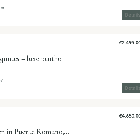
m²
Detail
€2.495.0
Penthouse Colgantes – luxe penthouse Marbella Golden Mile
m²
Detail
€4.650.0
Aura 7 – wonen in Puente Romano, Marbella Golden Mile