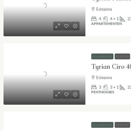
Estepona
4
4 + 1
2
APPARTEMENTEN
IN AANBOUW
TE KOOP
Estepona
3
3 + 1
2
PENTHOUSES
IN AANBOUW
TE KOOP