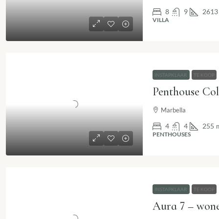
8
9
2613
VILLA
INSTAPKLAAR
TE KOOP
Marbella
4
4
255
PENTHOUSES
INSTAPKLAAR
TE KOOP