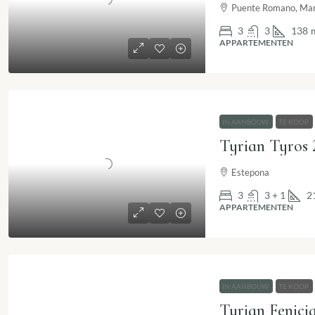
Puente Romano, Mar
3
3
138
APPARTEMENTEN
IN AANBOUW
TE KOOP
Estepona
3
3 + 1
2
APPARTEMENTEN
IN AANBOUW
TE KOOP