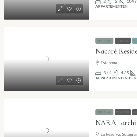
2
2
104
APPARTEMENTEN
OFF-PLAN
TE KOOP
N
Estepona
3 / 4
4 / 5
APPARTEMENTEN, PEN
OFF-PLAN
TE KOOP
N
La Reserva, Sotogra