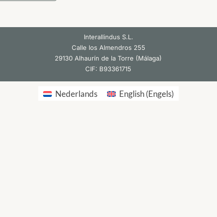
Interallindus S.L.
Calle los Almendros 255
29130 Alhaurín de la Torre (Málaga)
CIF: B93361715
Nederlands
English
(
Engels
)