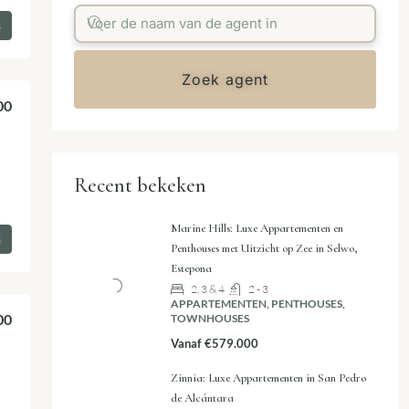
s
Zoek agent
00
Recent bekeken
Marine Hills: Luxe Appartementen en
s
Penthouses met Uitzicht op Zee in Selwo,
Estepona
2, 3 & 4
2 - 3
APPARTEMENTEN, PENTHOUSES,
00
TOWNHOUSES
Vanaf
€579.000
Zinnia: Luxe Appartementen in San Pedro
de Alcántara