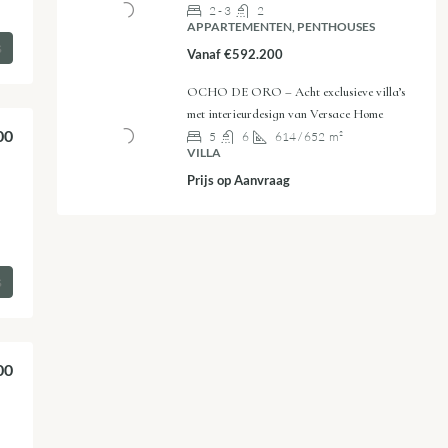
2 - 3
2
APPARTEMENTEN, PENTHOUSES
s
Vanaf
€592.200
OCHO DE ORO – Acht exclusieve villa’s
met interieurdesign van Versace Home
00
5
6
614 / 652
m²
VILLA
Prijs op Aanvraag
s
00