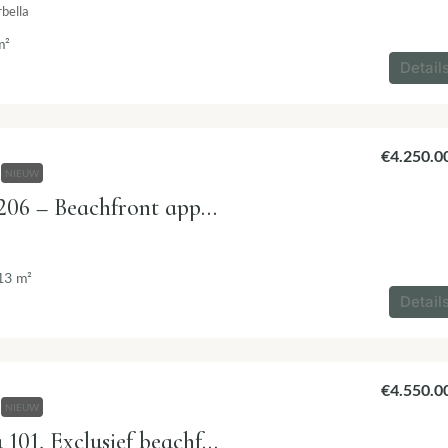
bella
m²
Detail
€4.250.0
NIEUW
Tyrian Tyros 206 – Beachfront appartement in Estepona
13
m²
Detail
€4.550.0
NIEUW
Tyrian Fenicia 101, Exclusief beachfront hoekappartement in Estepona