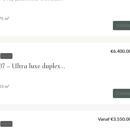
75
m²
Detail
€6.400.0
NIEUW
Tyrian Ciro 407 – Ultra luxe duplex penthouse met zeezicht in Estepona
23
m²
Detail
Vanaf
€3.550.0
NIEUW