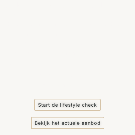
Ontdek welke plek aan de Costa del Sol bij u
past
De juiste woning begint vaak bij de juiste regio. Daarom
begeleiden wij onze klanten eerst bij het ontdekken van de
gebieden aan de Costa del Sol die het beste aansluiten bij
hun levensstijl, verwachtingen en investeringsdoelen.
Van Nerja tot Sotogrande helpen wij u om een duidelijk
beeld te krijgen van de verschillende regio’s voordat we
samen op zoek gaan naar de juiste woning.
Start de lifestyle check
Bekijk het actuele aanbod