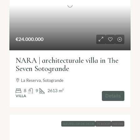
€24.000.000
NARA | architecturale villa in The
Seven Sotogrande
La Reserva, Sotogrande
8
9
2613
m²
Details
VILLA
SLEUTEL OP DE DEUR
TE KOOP
NIEUW