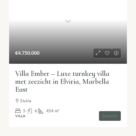
€4.750.000
Villa Ember – Luxe turnkey villa
met zeezicht in Elviria, Marbella
East
Elviria
5
6
454
m²
Details
VILLA