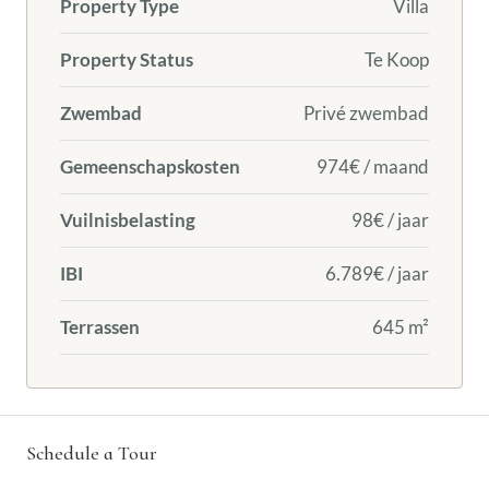
Property Type
Villa
Property Status
Te Koop
Zwembad
Privé zwembad
Gemeenschapskosten
974€ / maand
Vuilnisbelasting
98€ / jaar
IBI
6.789€ / jaar
Terrassen
645 m²
Schedule a Tour