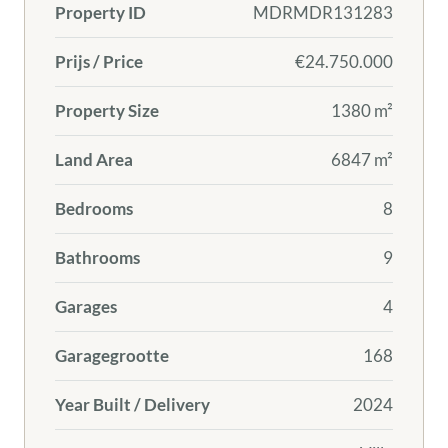
Property ID
MDRMDR131283
Prijs / Price
€24.750.000
Property Size
1380 m²
Land Area
6847 m²
Bedrooms
8
Bathrooms
9
Garages
4
Garagegrootte
168
Year Built / Delivery
2024