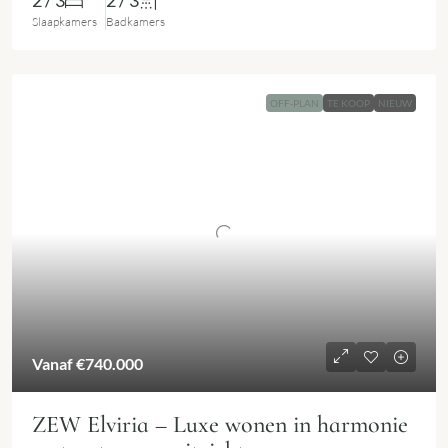
2 / 3
2 / 3
Slaapkamers
Badkamers
OFF-PLAN
TE KOOP
NIEUW
Vanaf
€740.000
ZEW Elviria – Luxe wonen in harmonie