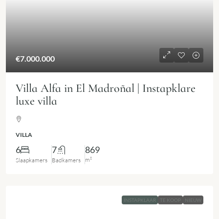
€7.000.000
Villa Alfa in El Madroñal | Instapklare
luxe villa
VILLA
6
7
869
m²
Slaapkamers
Badkamers
INSTAPKLAAR
TE KOOP
NIEUW