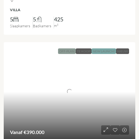
VILLA
5
5
425
m²
Slaapkamers
Badkamers
OFF-PLAN
TE KOOP
NEW LAUNCH!
NIEUW
Vanaf
€390.000