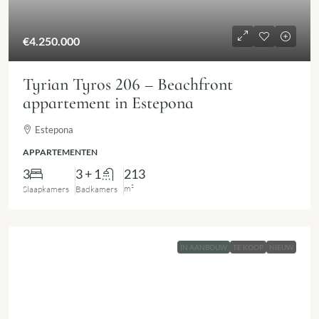
€4.250.000
Tyrian Tyros 206 – Beachfront
appartement in Estepona
Estepona
APPARTEMENTEN
3
3 + 1
213
m²
Slaapkamers
Badkamers
IN AANBOUW
TE KOOP
NIEUW