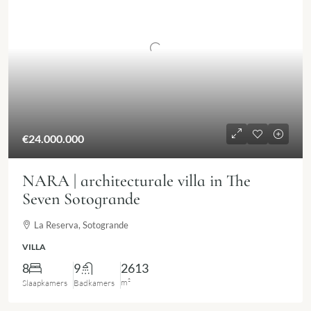
€24.000.000
NARA | architecturale villa in The
Seven Sotogrande
La Reserva, Sotogrande
VILLA
8
9
2613
m²
Slaapkamers
Badkamers