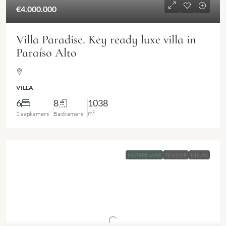
€4.000.000
Villa Paradise. Key ready luxe villa in
Paraíso Alto
VILLA
6
8
1038
m²
Slaapkamers
Badkamers
INSTAPKLAAR
TE KOOP
NIEUW