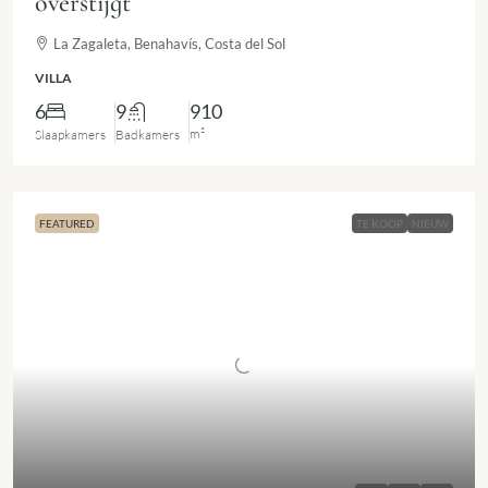
overstijgt
La Zagaleta, Benahavís, Costa del Sol
VILLA
6
9
910
m²
Slaapkamers
Badkamers
FEATURED
TE KOOP
NIEUW