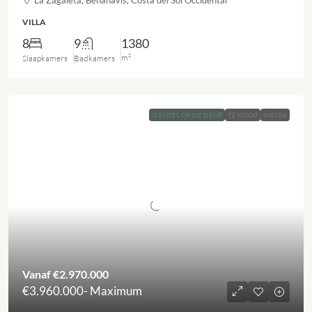
La Zagaleta, Benahavís, Costa del Sol Occidental
VILLA
8
9
1380
m²
Slaapkamers
Badkamers
SLEUTEL OP DE DEUR
TE KOOP
NIEUW
Vanaf
€2.970.000
€3.960.000
- Maximum