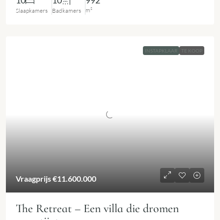
10
10
992
m²
Slaapkamers
Badkamers
INSTAPKLAAR
TE KOOP
Vraagprijs
€11.600.000
The Retreat – Een villa die dromen