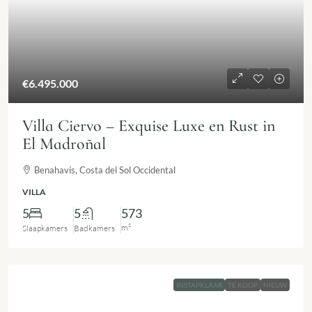
€6.495.000
Villa Ciervo – Exquise Luxe en Rust in
El Madroñal
Benahavís, Costa del Sol Occidental
VILLA
5
5
573
m²
Slaapkamers
Badkamers
INSTAPKLAAR
TE KOOP
NIEUW