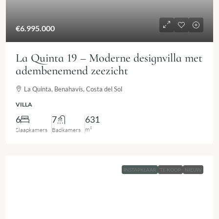
€6.995.000
La Quinta 19 – Moderne designvilla met
adembenemend zeezicht
La Quinta, Benahavís, Costa del Sol
VILLA
6
7
631
m²
Slaapkamers
Badkamers
INSTAPKLAAR
TE KOOP
NIEUW