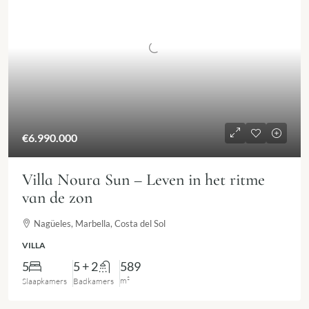
€6.990.000
Villa Noura Sun – Leven in het ritme
van de zon
Nagüeles, Marbella, Costa del Sol
VILLA
5
5 + 2
589
m²
Slaapkamers
Badkamers