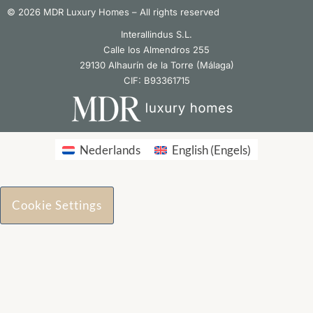
© 2026 MDR Luxury Homes – All rights reserved
Interallindus S.L.
Calle los Almendros 255
29130 Alhaurín de la Torre (Málaga)
CIF: B93361715
Nederlands
English
(
Engels
)
Cookie Settings