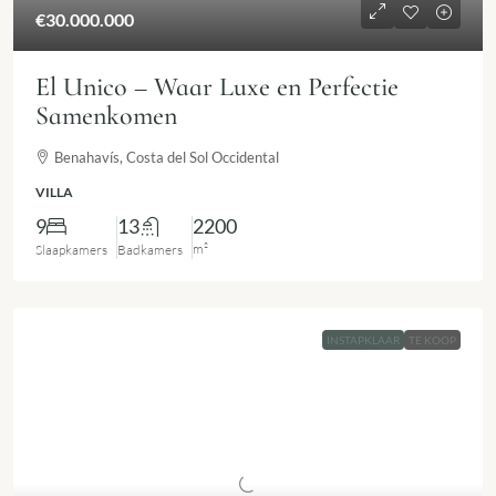
€30.000.000
El Unico – Waar Luxe en Perfectie
Samenkomen
Benahavís, Costa del Sol Occidental
VILLA
9
13
2200
m²
Slaapkamers
Badkamers
INSTAPKLAAR
TE KOOP