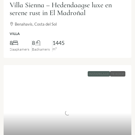
Villa Sienna – Hedendaagse luxe en
serene rust in El Madroñal
Benahavís, Costa del Sol
VILLA
8
8
1445
m²
Slaapkamers
Badkamers
INSTAPKLAAR
TE KOOP