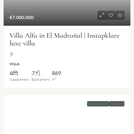
€7.000.000
Villa Alfa in El Madroñal | Instapklare
luxe villa
VILLA
6
7
869
m²
Slaapkamers
Badkamers
INSTAPKLAAR
TE KOOP