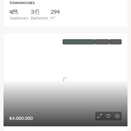
TOWNHOUSES
4
3
294
m²
Slaapkamers
Badkamers
SLEUTEL OP DE DEUR
TE KOOP
NIEUW
€4.000.000