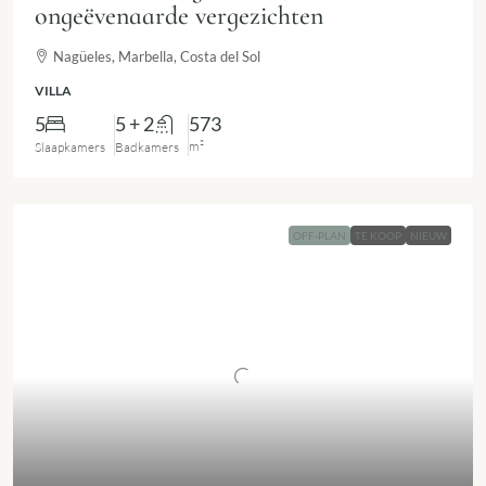
ongeëvenaarde vergezichten
Nagüeles, Marbella, Costa del Sol
VILLA
5
5 + 2
573
m²
Slaapkamers
Badkamers
OFF-PLAN
TE KOOP
NIEUW