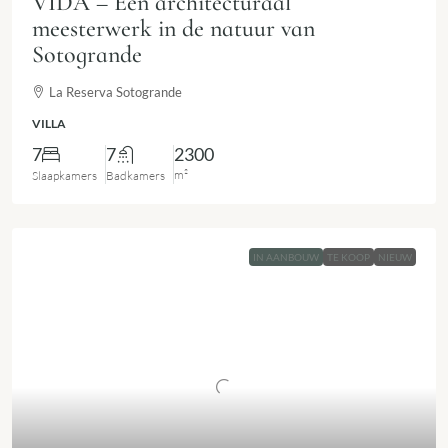
VIDA – Een architecturaal
meesterwerk in de natuur van
Sotogrande
La Reserva Sotogrande
VILLA
7
7
2300
m²
Slaapkamers
Badkamers
IN AANBOUW
TE KOOP
NIEUW