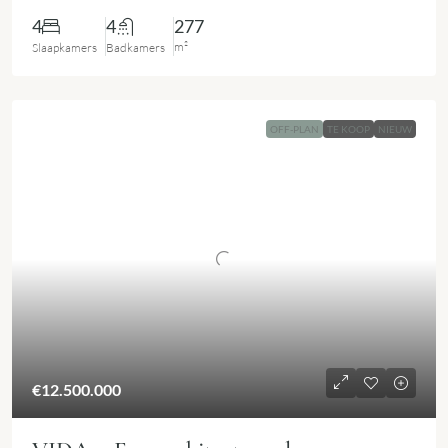
4
4
277
m²
Slaapkamers
Badkamers
OFF-PLAN
TE KOOP
NIEUW
€12.500.000