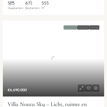
5
6
555
m²
Slaapkamers
Badkamers
OFF-PLAN
TE KOOP
NIEUW
€6.690.000
Villa Noura Sky – Licht, ruimte en