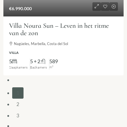
€6.990.000
Villa Noura Sun – Leven in het ritme
van de zon
Nagüeles, Marbella, Costa del Sol
VILLA
5
5 + 2
589
m²
Slaapkamers
Badkamers
1
2
3