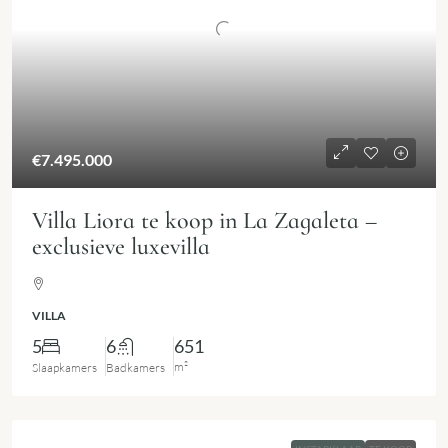
€7.495.000
Villa Liora te koop in La Zagaleta –
exclusieve luxevilla
VILLA
5
6
651
m²
Slaapkamers
Badkamers