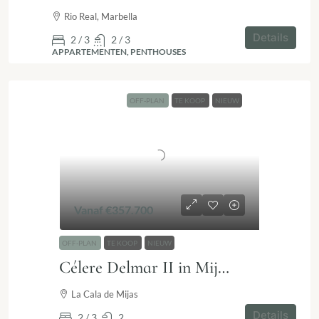
Rio Real, Marbella
Details
2 / 3
2 / 3
APPARTEMENTEN, PENTHOUSES
OFF-PLAN
TE KOOP
NIEUW
Vanaf
€357.700
OFF-PLAN
TE KOOP
NIEUW
Célere Delmar II in Mijas | Nieuwbouw tussen strand en stad
La Cala de Mijas
Details
2 / 3
2