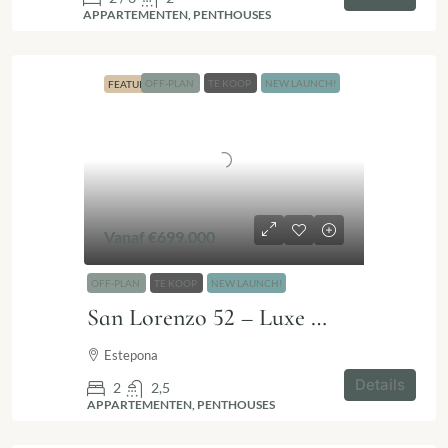
APPARTEMENTEN, PENTHOUSES
OFF-PLAN
TE KOOP
NEW LAUNCH!
FEATURED
Vanaf
€699.000
OFF-PLAN
TE KOOP
NEW LAUNCH!
San Lorenzo 52 – Luxe wonen in het centrum van Estepona
Estepona
Details
2
2,5
APPARTEMENTEN, PENTHOUSES