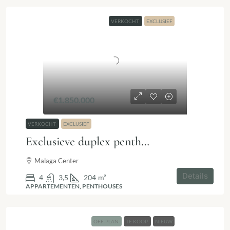
VERKOCHT
EXCLUSIEF
€1.850.000
VERKOCHT
EXCLUSIEF
Exclusieve duplex penthouse in Calle Bolsa, Málaga centrum
Malaga Center
Details
4
3,5
204
m²
APPARTEMENTEN, PENTHOUSES
OFF-PLAN
TE KOOP
NIEUW