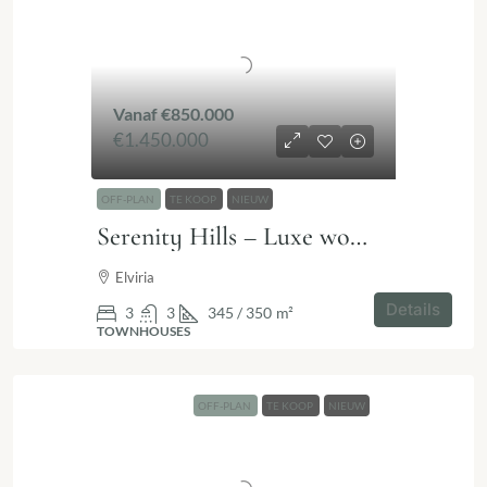
Vanaf
€850.000
€1.450.000
OFF-PLAN
TE KOOP
NIEUW
Serenity Hills – Luxe wonen in Elviria, Marbella
Elviria
Details
3
3
345 / 350
m²
TOWNHOUSES
OFF-PLAN
TE KOOP
NIEUW