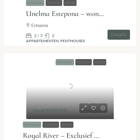
OFF-PLAN
TE KOOP
NIEUW
Unelma Estepona – wonen zoals je altijd hebt gedroomd
Estepona
Details
2 / 3
2
APPARTEMENTEN, PENTHOUSES
OFF-PLAN
TE KOOP
NIEUW
Vanaf
€698.000
OFF-PLAN
TE KOOP
NIEUW
Royal River – Exclusief wonen in Marbella