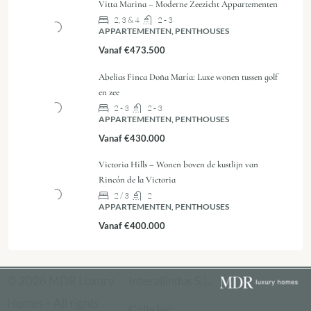
Vitta Marina – Moderne Zeezicht Appartementen
2, 3 & 4
2 - 3
APPARTEMENTEN, PENTHOUSES
Vanaf
€473.500
Abelias Finca Doña María: Luxe wonen tussen golf
en zee
2 - 3
2 - 3
APPARTEMENTEN, PENTHOUSES
Vanaf
€430.000
Victoria Hills – Wonen boven de kustlijn van
Rincón de la Victoria
2 / 3
2
APPARTEMENTEN, PENTHOUSES
Vanaf
€400.000
© 2026 MDR Luxury
Interallindus S.L.
Homes – All rights
Calle los