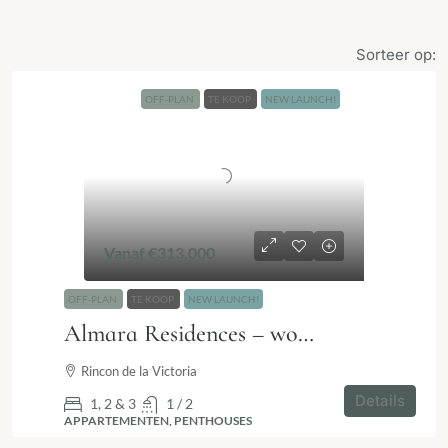
Sorteer op:
OFF-PLAN
TE KOOP
NEW LAUNCH!
Vanaf
€313.000
OFF-PLAN
TE KOOP
NEW LAUNCH!
Almara Residences – wonen op 100 meter van zee in Rincón de la Victoria
Rincon de la Victoria
Details
1, 2 & 3
1 / 2
APPARTEMENTEN, PENTHOUSES