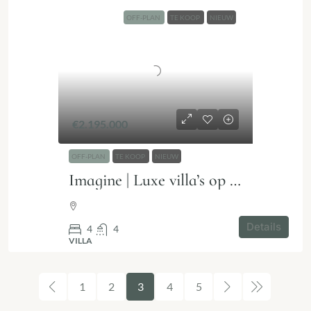
OFF-PLAN
TE KOOP
NIEUW
€2.195.000
OFF-PLAN
TE KOOP
NIEUW
Imagine | Luxe villa’s op de New Golden Mile
Details
4
4
VILLA
1
2
3
4
5