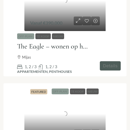
Vanaf
€390.000
OFF-PLAN
TE KOOP
NIEUW
The Eagle – wonen op hoogte met blijvend zeezicht in Mijas
Mijas
Details
1, 2 / 3
1, 2 / 3
APPARTEMENTEN, PENTHOUSES
OFF-PLAN
TE KOOP
NIEUW
FEATURED