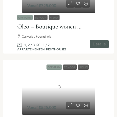
Vanaf
€725.000
OFF-PLAN
TE KOOP
NIEUW
Oleo – Boutique wonen met zeezicht in Carvajal, Fuengirola
Carvajal, Fuengirola
Details
1, 2 / 3
1 / 2
APPARTEMENTEN, PENTHOUSES
OFF-PLAN
TE KOOP
NIEUW
Vanaf
€525.000